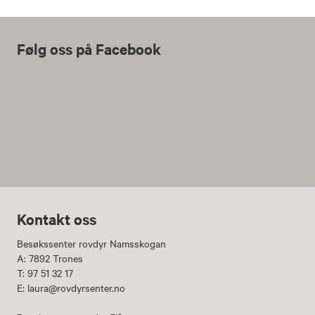
Følg oss på Facebook
Kontakt oss
Besøkssenter rovdyr Namsskogan
A: 7892 Trones
T: 97 51 32 17
E: laura@rovdyrsenter.no