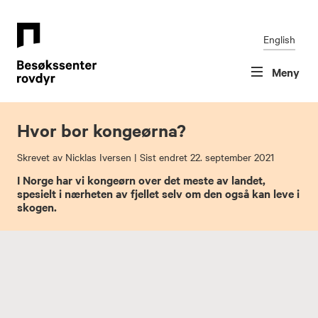
Gå
Forstørre
til
skrift
innholdet
English
Meny
Hvor bor kongeørna?
Skrevet av
Nicklas Iversen
| Sist endret
22. september 2021
I Norge har vi kongeørn over det meste av landet,
spesielt i nærheten av fjellet selv om den også kan leve i
skogen.